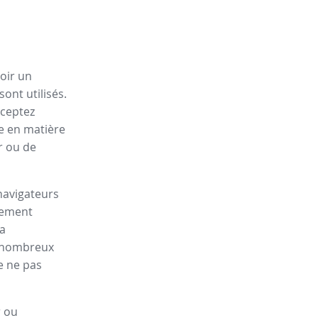
oir un
ont utilisés.
cceptez
ue en matière
r ou de
navigateurs
lement
la
de nombreux
e ne pas
r ou