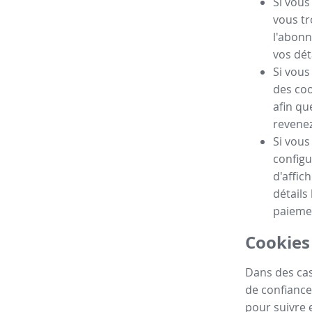
Si vous
vous tr
l'abonn
vos dét
Si vous
des coo
afin qu
revenez 
Si vous
configu
d'affic
détails
paieme
Cookies 
Dans des cas
de confiance
pour suivre e