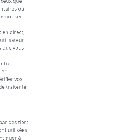
e ceux que
entaires ou
mémoriser
 en direct,
utilisateur
is que vous
 être
ier,
rifier vos
 traiter le
par des tiers
nt utilisées
ontinuer à