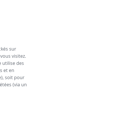
ckés sur
vous visitez.
 utilise des
s et en
), soit pour
étées (via un