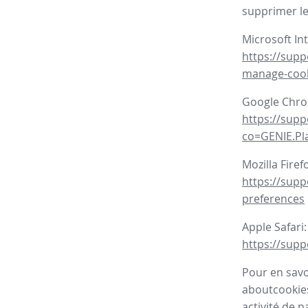
supprimer le
Microsoft In
https://supp
manage-coo
Google Chr
https://sup
co=GENIE.P
Mozilla Firef
https://supp
preferences
Apple Safari:
https://supp
Pour en savoi
aboutcookies
activité de n