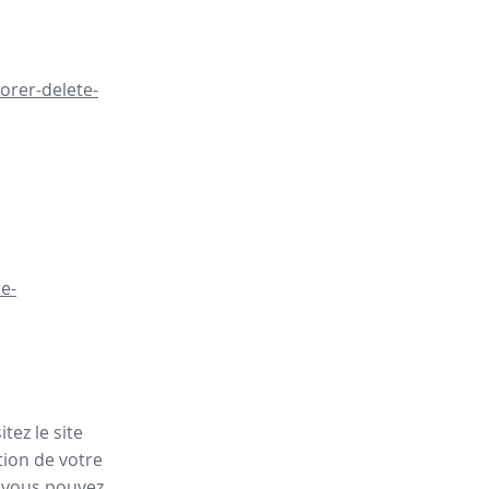
orer-delete-
e-
tez le site
tion de votre
, vous pouvez